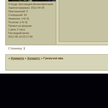
Откуда:
Шотландия,Великобритания
Зарегистрирован
: 2012-04-05
Приглашений:
0
Сообщений:
50
Уважение:
[+0/-0]
Позитив:
[+4/-0]
Провел на форуме:
1 день 3 часа
Последний визит:
2012-08-18 03:17:58
Страница:
1
»
Hogwarts
»
Хогвартс
»
Гремучая ива