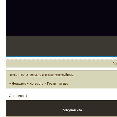
Ак
Привет, Гость!
Войдите
или
зарегистрируйтесь
.
»
Hogwarts
»
Хогвартс
»
Гремучая ива
Страница:
1
Гремучая ива