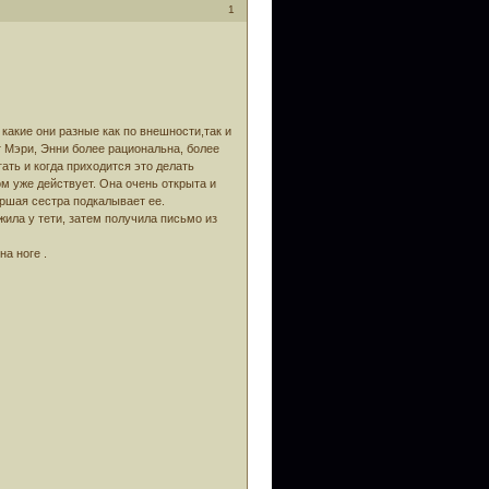
1
какие они разные как по внешности,так и
от Мэри, Энни более рациональна, более
ать и когда приходится это делать
ом уже действует. Она очень открыта и
ршая сестра подкалывает ее.
жила у тети, затем получила письмо из
а ноге .