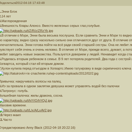
Поделиться
2012-04-16 17:43:48
1.
Энни Блэк
2.
14 лет
3.
Маглорожденная
4.
Внешность Клары Алонсо. Вместо железных серых глаз,голубые.
5.
В отличии о Мэри, Энни была весьма послушна. Если сравнить Энни и Мэри то видно 
по характеру, видно сразу насколько сильно они отличаются друг от друга. В отличие 
впечатлительна. Энни готова пойти на всё ради своей старшей сестры. Она не любит лг
чувствует себя очень и очень неловко. В отличие от Мэри, прежде всего, думает, а пот
любит заводить новые знакомства. Пользуется доверием у людей. Ненавидит когда ста
6.
Родилась вторым ребенком в семье. В 9 лет потеряла родителей. Два года с сестрой 
Хогвартса, который стал ей вторым домом.
7.
Кулон купила перед отъездом в Хогвартс.Имею татуировку в виде скрипичного ключа н
Привычка: накручивать волосы на палец.
8.
Из-за провала в одном заклятии девушка может управлять водой без палочки
9.
Патронус: голубь.
Волшебная палочка: жилы дракона, сосна.
Маховик времени.
10.
Через маил
11.
Часто
Отредактировано Anny Black (2012-04-18 20:22:16)