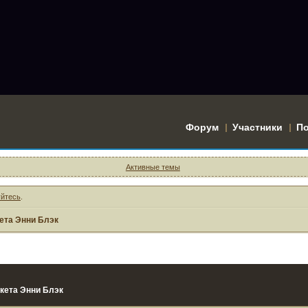
Форум
Участники
П
Активные темы
уйтесь
.
ета Энни Блэк
кета Энни Блэк