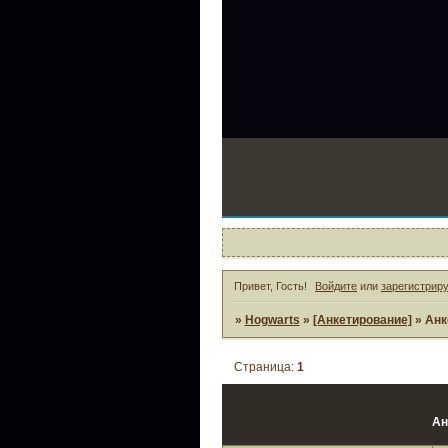
Привет, Гость!
Войдите
или
зарегистрир
»
Hogwarts
»
[Анкетирование]
»
Анк
Страница:
1
Ан